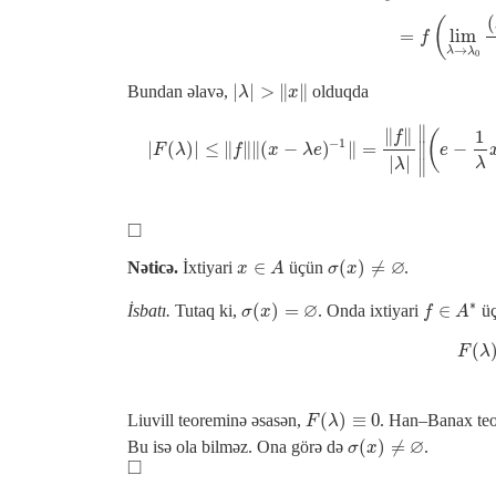
(
(
=
lim
f
→
λ
λ
0
|
|
>
∥
∥
Bundan əlavə,
olduqda
|
λ
|
>
‖
x
‖
λ
x
∥
∥
∥
1
(
f
−
1
|
(
)
|
≤
∥
∥
∥
(
−
)
∥
=
−
∥
|
F
(
λ
)
|
≤
‖
f
‖
‖
(
x
−
λ
e
)
−
1
‖
=
‖
f
‖
|
λ
|
‖
(
e
−
F
λ
f
x
λ
e
e
|
|
λ
∥
λ
□
◻
∅
∈
(
)
≠
Nəticə.
İxtiyari
üçün
.
x
x
∈
A
A
σ
σ
(
x
x
)
≠
∅
∗
∅
(
)
=
∈
İsbatı.
Tutaq ki,
. Onda ixtiyari
ü
σ
σ
(
x
x
)
=
∅
f
f
∈
A
A
∗
(
F
λ
(
)
≡
0
Liuvill teoreminə əsasən,
. Han–Banax teo
F
(
λ
)
≡
0
F
λ
∅
(
)
≠
Bu isə ola bilməz. Ona görə də
.
σ
σ
(
x
x
)
≠
∅
□
◻