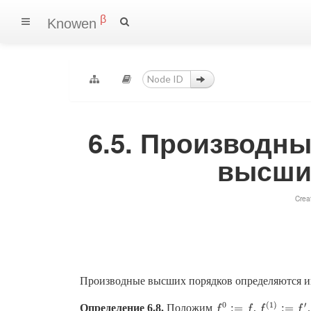
β
Knowen
6.5. Производн
высши
Crea
Производные высших порядков определяются и
0
(
1
)
′
:
=
:
=
Определение 6.8.
Положим
,
.
f
0
:=
f
f
(
1
)
:=
f
′
f
f
f
f