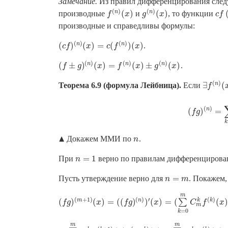
Замечание.
Из правил дифференцирования следу
(
)
(
)
n
n
(
)
(
)
производные
и
, то функции
f
(
n
)
(
x
)
g
(
n
)
(
x
)
f
x
g
x
c
c
f
f
(
производные и справедливы формулы:
(
)
(
)
n
n
(
)
(
)
=
(
)
(
)
.
(
c
f
)
(
n
)
(
x
)
=
c
(
f
(
n
)
)
(
x
)
c
f
x
c
f
x
(
)
(
)
(
)
n
n
n
(
±
)
(
)
=
(
)
±
(
)
.
(
f
±
g
)
(
n
)
(
x
)
=
f
(
n
)
(
x
)
±
g
(
n
)
(
x
)
f
g
x
f
x
g
x
(
)
n
∃
(
Теорема 6.9 (формула Лейбница).
Если
∃
f
f
(
n
)
(
x
(
)
n
(
)
=
(
f
g
)
(
n
)
=
∑
k
f
g
k
▲
Докажем ММИ по
.
n
▴
n
=
1
При
верно по правилам дифференцирова
n
=
1
n
=
Пусть утверждение верно для
. Покажем,
n
=
m
n
m
m
(
+
1
)
(
)
′
(
)
m
n
k
(
)
(
)
=
(
(
)
)
(
)
=
(
(
k
∑
(
f
g
)
(
m
+
1
)
(
x
)
=
(
(
f
g
)
(
n
)
)
′
(
x
)
=
(
∑
k
=
0
m
C
m
k
f
(
k
)
(
x
)
g
(
m
−
f
g
x
f
g
x
C
f
x
m
=
0
k
m
m