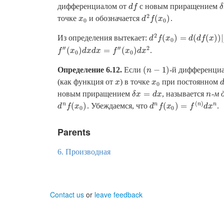
дифференциалом от
с новым приращением
d
f
δ
d
f
δ
2
(
)
точке
и обозначается
.
x
0
d
2
f
(
x
0
)
x
d
f
x
0
0
2
(
)
=
(
(
)
)
|
Из определения вытекает:
d
2
f
(
x
0
)
=
d
(
d
f
(
x
)
)
|
x
=
x
0
=
d
f
x
d
d
f
x
0
′′
′′
2
(
)
=
(
)
.
f
″
(
x
0
)
d
x
d
x
=
f
″
(
x
0
)
d
x
2
f
x
d
x
d
x
f
x
d
x
0
0
(
−
1
)
Определение 6.12.
Если
-й дифференци
(
n
−
1
)
n
(как функция от
) в точке
при постоянном
x
x
0
x
x
0
=
новым приращением
, называется
-м 
δ
x
=
d
x
n
δ
x
d
x
n
(
)
n
n
n
n
(
)
(
)
=
. Убеждаемся, что
.
d
n
f
(
x
0
)
d
n
f
(
x
0
)
=
f
(
n
)
d
x
n
d
f
x
d
f
x
f
d
x
0
0
Parents
6. Производная
Contact us
or
leave feedback