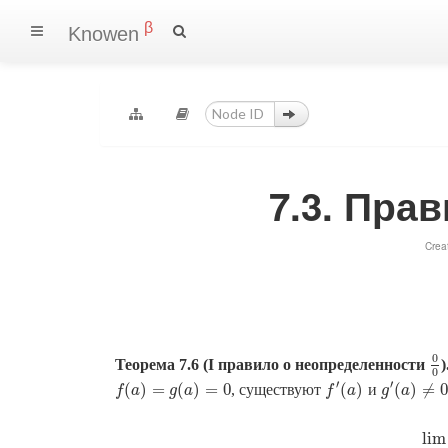
β
Knowen
7.3. Пра
Crea
0
Теорема 7.6 (I правило о неопределенности
)
0
0
0
′
′
(
)
=
(
)
=
0
(
)
(
)
≠
0
, существуют
и
f
(
a
)
=
g
(
a
)
=
0
f
′
(
a
)
g
′
(
a
)
≠
0
f
a
g
a
f
a
g
a
lim
lim