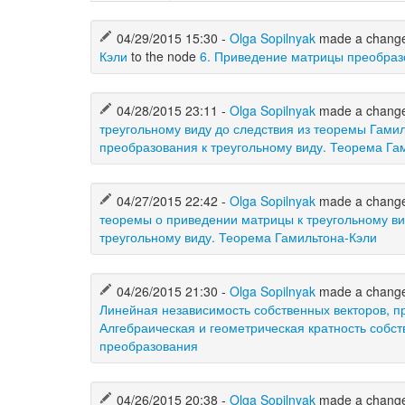
04/29/2015 15:30 -
Olga Sopilnyak
made a chang
Кэли
to the node
6. Приведение матрицы преобразо
04/28/2015 23:11 -
Olga Sopilnyak
made a chang
треугольному виду до следствия из теоремы Гами
преобразования к треугольному виду. Теорема Га
04/27/2015 22:42 -
Olga Sopilnyak
made a chang
теоремы о приведении матрицы к треугольному в
треугольному виду. Теорема Гамильтона-Кэли
04/26/2015 21:30 -
Olga Sopilnyak
made a chang
Линейная независимость собственных векторов, 
Алгебраическая и геометрическая кратность собс
преобразования
04/26/2015 20:38 -
Olga Sopilnyak
made a chang