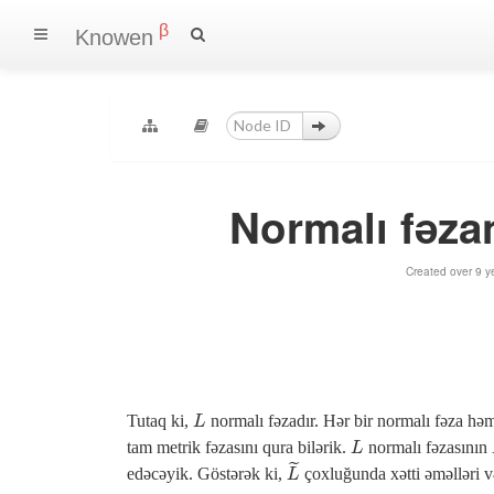
β
Knowen
Normalı fəz
Created over 9 y
Tutaq ki,
normalı fəzadır. Hər bir normalı fəza h
L
L
tam metrik fəzasını qura bilərik.
normalı fəzasının
L
L
˜
edəcəyik. Göstərək ki,
çoxluğunda xətti əməlləri v
L
~
L