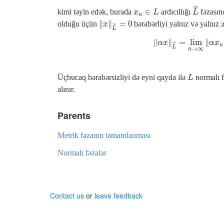
˜
∈
kimi təyin edək, burada
ardıcıllığı
fəzası
L
~
x
x
n
∈
L
L
L
n
∥
∥
=
0
olduğu üçün
bərabərliyi yalnız və yalnız
‖
x
‖
L
~
=
0
x
˜
L
∥
∥
=
lim
∥
‖
α
x
‖
L
~
=
lim
n
→
∞
‖
α
α
x
α
x
˜
n
L
→
∞
n
Üçbucaq bərabərsizliyi də eyni qayda ilə
normalı f
L
L
alınır.
Parents
Metrik fəzanın tamamlanması
Normalı fəzalar
Contact us
or
leave feedback