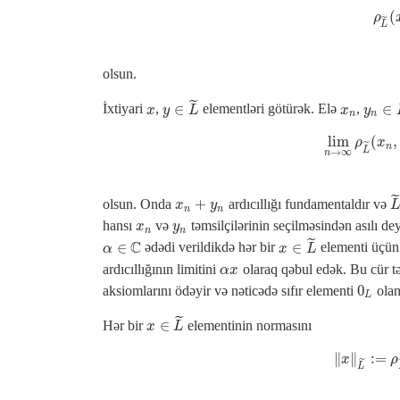
(
ρ
L
ρ
˜
L
olsun.
˜
∈
∈
İxtiyari
,
elementləri götürək. Elə
,
x
x
n
x
y
y
∈
L
L
~
x
y
y
n
∈
L
n
n
lim
(
,
lim
n
→
∞
ρ
L
~
ρ
x
˜
n
L
→
∞
n
˜
+
olsun. Onda
ardıcıllığı fundamentaldır və
x
n
+
y
n
L
x
y
n
n
hansı
və
təmsilçilərinin seçilməsindən asılı de
x
n
y
n
x
y
n
n
˜
C
∈
∈
ədədi verildikdə hər bir
elementi üçün
α
α
∈
C
x
x
∈
L
L
~
ardıcıllığının limitini
olaraq qəbul edək. Bu cür t
α
x
α
x
0
aksiomlarını ödəyir və nəticədə sıfır elementi
ola
0
L
L
˜
∈
Hər bir
elementinin normasını
x
x
∈
L
L
~
∥
∥
:
=
‖
x
‖
L
~
:=
ρ
x
ρ
˜
L