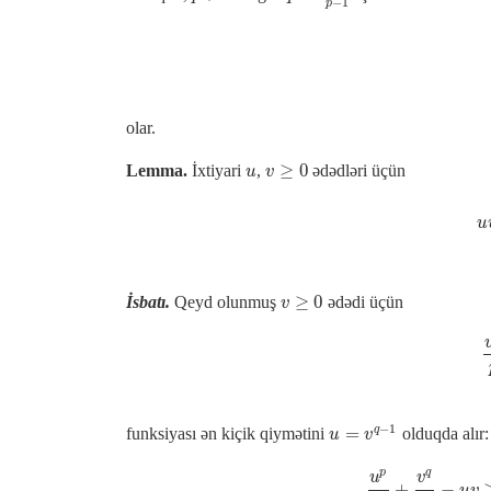
−
1
p
olar.
≥
0
Lemma.
İxtiyari
,
ədədləri üçün
u
v
≥
0
u
v
u
≥
0
İsbatı.
Qeyd olunmuş
ədədi üçün
v
≥
0
v
−
1
q
=
funksiyası ən kiçik qiymətini
olduqda alır:
u
=
v
q
−
1
u
v
p
q
u
v
+
−
u
p
p
+
v
q
q
−
u
v
u
v