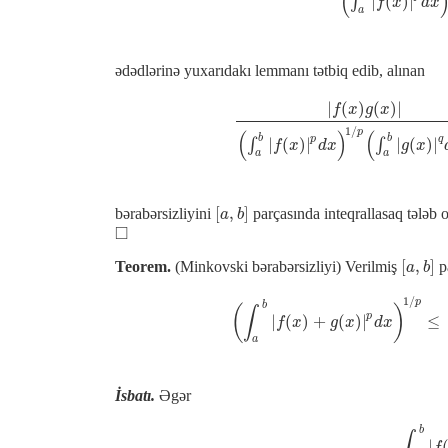
(
|
(
)
|
∫
f
x
d
x
a
ədədlərinə yuxarıdakı lemmanı tətbiq edib, alınan
|
(
)
(
)
|
f
x
g
x
|
f
(
x
)
g
(
x
)
|
(
∫
a
b
|
f
(
x
)
|
p
d
x
)
1
/
p
(
∫
a
b
|
g
(
x
)
|
1
/
p
(
)
(
b
b
p
q
|
(
)
|
|
(
)
|
∫
∫
f
x
d
x
g
x
a
a
[
,
]
bərabərsizliyini
parçasında inteqrallasaq tələb o
[
a
,
b
]
a
b
□
◻
[
,
]
Teorem.
(Minkovski bərabərsizliyi) Verilmiş
pa
[
a
,
b
]
a
b
1
/
p
b
(
)
∫
p
|
(
)
+
(
)
|
≤
(
∫
a
b
|
f
(
x
)
+
g
(
x
)
|
p
d
x
)
1
/
p
f
x
g
x
d
x
a
İsbatı.
Əgər
b
∫
|
∫
a
b
f