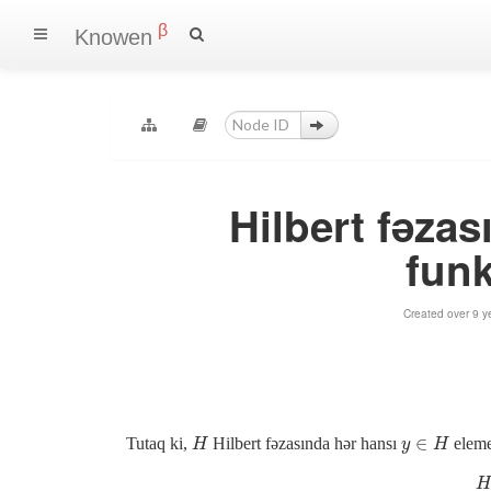
β
Knowen
Hilbert fəza
funk
Created over 9 y
∈
Tutaq ki,
Hilbert fəzasında hər hansı
eleme
H
H
y
y
∈
H
H
H