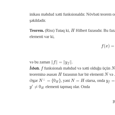
inikası məhdud xətti funksionaldır. Növbəti teorem on
şəkildədir.
Teorem.
(Riss) Tutaq ki,
Hilbert fəzasıdır. Bu fəz
H
H
elementi var ki,
(
)
=
f
x
f
(
∥
∥
=
∥
∥
və bu zaman
.
‖
f
‖
=
‖
y
f
‖
f
y
f
İsbatı.
funksionalı məhdud və xətti olduğu üçün
f
N
f
teoreminə əsasən
fəzasının hər bir elementi
və
H
N
H
N
⊥
=
{
0
}
=
=
Əgər
, yəni
olarsa, onda
N
=
H
y
f
=
0
N
N
⊥
=
{
0
H
}
N
H
y
H
f
′
≠
0
elementi tapmaq olar. Onda
y
′
≠
0
H
y
H
y
y