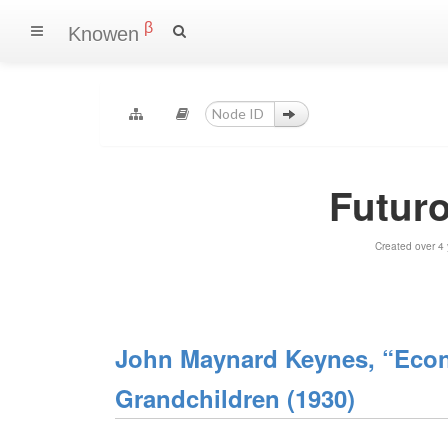
β
Knowen
Futur
Created over 4
John Maynard Keynes, “Econo
Grandchildren (1930)