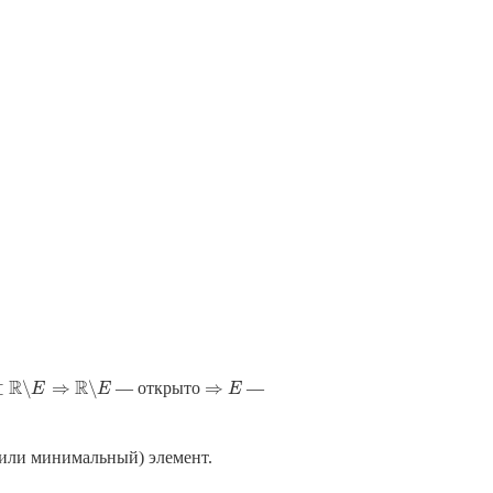
R
R
⊂
∖
⇒
∖
⇒
— открыто
—
E
R
∖
E
⇒
E
R
∖
E
E
⇒
E
(или минимальный) элемент.