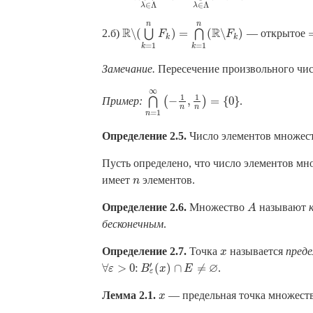
∈
Λ
∈
Λ
λ
λ
n
n
R
R
∖
(
)
=
(
∖
)
2.б)
⋃
⋂
— открытое
R
∖
(
⋃
k
=
F
1
n
F
k
)
=
⋂
k
=
1
n
F
(
R
∖
F
k
)
k
k
=
1
=
1
k
k
Замечание.
Пересечение произвольного чис
∞
1
1
−
,
=
{
0
}
Пример:
⋂
(
)
.
⋂
n
=
1
∞
(
−
1
n
,
1
n
)
=
{
0
}
n
n
=
1
n
Определение 2.5.
Число элементов множес
Пусть определено, что число элементов мн
имеет
элементов.
n
n
Определение 2.6.
Множество
называют
A
A
бесконечным
.
Определение 2.7.
Точка
называется
преде
x
x
∅
′
∀
>
0
:
(
)
∩
≠
.
∀
ε
ε
>
0
:
B
ε
B
′
(
x
)
∩
x
E
≠
∅
E
ε
Лемма 2.1.
— предельная точка множест
x
x