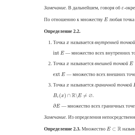
Замечание.
В дальнейшем, говоря об
-окре
ε
ε
По отношению к множеству
любая точка 
E
E
Определение 2.2.
Точка
называется
внутренней точко
x
x
i
n
t
— множество всех внутренних то
i
n
t
E
E
Точка
называется
внешней точкой
x
x
E
E
e
x
t
— множество всех внешних точе
e
x
t
E
E
Точка
называется
граничной точкой
x
x
R
∅
(
)
∩
∖
≠
.
B
B
ε
(
x
x
)
∩
R
∖
E
≠
E
∅
ε
∂
— множество всех граничных точе
∂
E
E
Замечание.
Из определения непосредственн
R
⊂
Определение 2.3.
Множество
назыв
E
E
⊂
R