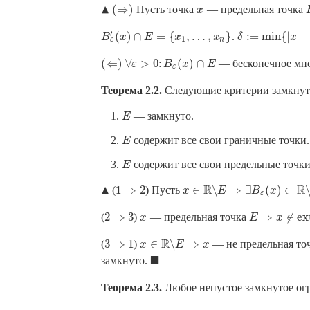
▲
(
⇒
)
Пусть точка
— предельная точка
x
▴
(
⇒
)
x
′
(
)
∩
=
{
,
…
,
}
:
=
min
{
|
−
.
B
ε
′
(
x
)
∩
E
=
{
x
1
,
…
,
x
n
}
δ
:=
min
{
|
x
−
x
i
|
}
>
B
x
E
x
x
δ
x
1
n
ε
(
⇐
)
∀
>
0
:
(
)
∩
— бесконечное мн
(
⇐
)
∀
ε
ε
>
0
:
B
ε
B
(
x
)
∩
x
E
E
ε
Теорема 2.2.
Следующие критерии замкнут
— замкнуто.
E
E
содержит все свои граничные точки.
E
E
содержит все свои предельные точки
E
E
▲
R
R
1
⇒
2
∈
∖
⇒
∃
(
)
⊂
(
) Пусть
▴
1
⇒
2
x
x
∈
R
∖
E
E
⇒
∃
B
ε
(
x
B
)
⊂
R
x
∖
E
⇒
ε
2
⇒
3
⇒
∉
e
x
(
)
— предельная точка
x
E
2
⇒
3
x
E
⇒
x
∉
x
e
x
t
E
R
3
⇒
1
∈
∖
⇒
(
)
— не предельная то
3
⇒
1
x
x
∈
R
∖
E
E
⇒
x
x
■
замкнуто.
◼
Теорема 2.3.
Любое непустое замкнутое огр