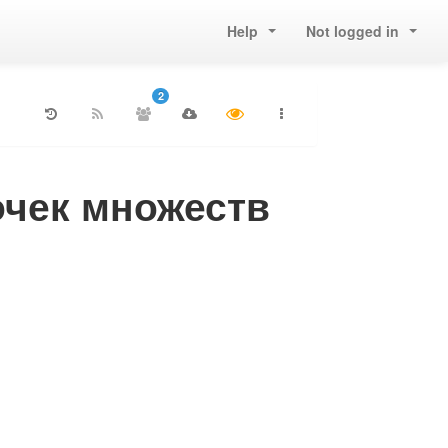
Help
Not logged in
2
очек множеств