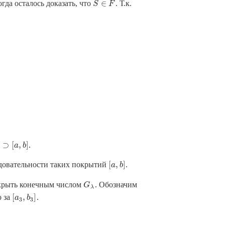
∈
тогда осталось доказать, что
. Т.к.
S
S
∈
F
F
⊃
[
,
]
.
[
a
,
b
]
a
b
[
,
]
едовательности таких покрытий
.
[
a
,
b
]
a
b
крыть конечным числом
. Обозначим
G
λ
G
λ
[
,
]
о за
.
[
a
3
,
b
3
]
a
b
3
3