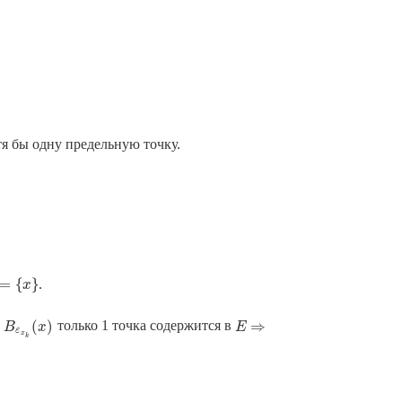
я бы одну предельную точку.
=
{
}
.
x
}
x
(
)
⇒
о
только 1 точка содержится в
B
ε
x
k
(
x
)
E
B
x
E
⇒
ε
x
k