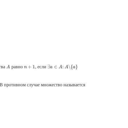
+
1
∃
∈
:
∖
{
}
тва
равно
, если
A
n
+
1
A
n
∃
a
a
∈
A
A
:
A
∖
A
{
a
}
a
 В противном случае множество называется