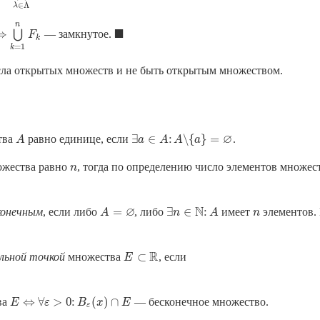
∈
Λ
λ
n
■
⇒
⋃
— замкнутое.
⇒
⋃
k
=
1
F
n
F
k
◼
k
=
1
k
ла открытых множеств и не быть открытым множеством.
∅
∃
∈
:
∖
{
}
=
тва
равно единице, если
.
A
A
∃
a
a
∈
A
A
:
A
∖
A
{
a
}
a
=
∅
ожества равно
, тогда по определению число элементов множес
n
n
∅
N
=
∃
∈
:
конечным
, если либо
, либо
имеет
элементов.
n
A
A
=
∅
∃
n
n
∈
N
:
A
A
n
R
⊂
льной точкой
множества
, если
E
E
⊂
R
⇔
∀
>
0
:
(
)
∩
ва
— бесконечное множество.
E
⇔
E
∀
ε
ε
>
0
:
B
ε
B
(
x
)
∩
x
E
E
ε