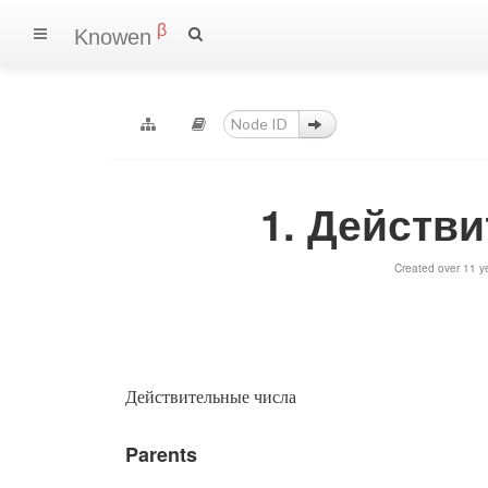
β
Knowen
1. Действ
Created over 11 y
Действительные числа
Parents