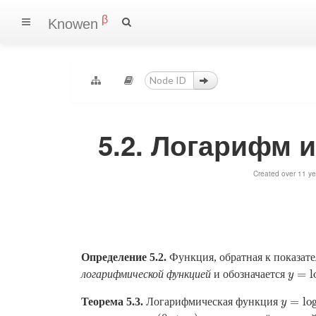
β
Knowen
5.2. Логарифм 
Created over 11 ye
Определение 5.2.
Функция, обратная к показа
=
l
логарифмической функцией
и обозначается
y
=
log
y
=
lo
Теорема 5.3.
Логарифмическая функция
y
=
log
a
y