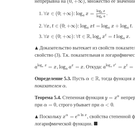
(
0
,
+
∞
)
непрерывна на
, множество её значени
(
0
,
+
∞
)
log
x
∀
∈
(
0
;
+
∞
)
:
log
=
.
b
∀
x
x
∈
(
0
;
+
∞
)
:
log
a
x
=
log
x
b
x
log
b
a
a
log
a
b
∀
,
∈
(
0
;
+
∞
)
:
log
=
log
+
log
.
∀
x
x
,
t
t
∈
(
0
;
+
∞
)
:
log
a
x
t
=
log
x
a
x
t
+
log
a
t
x
t
a
a
a
R
t
∀
∈
(
0
;
+
∞
)
:
∀
∈
,
log
=
log
.
∀
x
x
∈
(
0
;
+
∞
)
:
∀
t
∈
R
t
,
log
a
x
t
=
t
log
x
a
x
t
x
a
a
▲
Доказательство вытекает из свойств показа
▴
свойство (3). Т.к. показательная и логарифмич
log
log
t
x
x
x
t
=
,
log
=
=
=
. Откуда:
a
log
a
x
=
x
,
log
a
a
x
=
x
a
log
a
x
t
=
x
t
=
(
a
lo
a
x
a
x
a
x
a
a
a
R
∈
Определение 5.3.
Пусть
, тогда функция
α
α
∈
R
показателем
.
α
α
α
=
Теорема 5.4.
Степенная функция
непре
y
=
x
α
y
x
=
0
<
0
при
, строго убывает при
.
α
=
0
α
<
0
α
α
ln
▲
α
α
x
=
Поскольку
, свойства степенной 
x
α
=
e
α
ln
x
▴
x
e
■
логарифмической функции.
◼