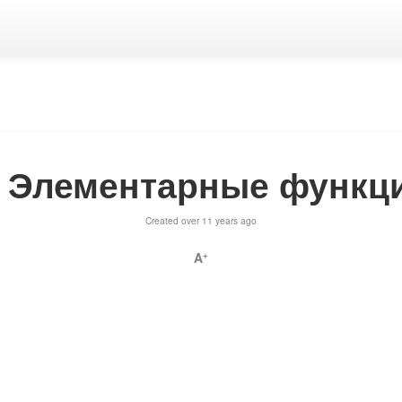
. Элементарные функц
Created over 11 years ago
A
+