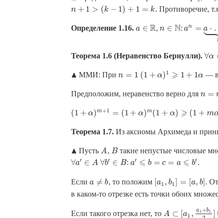
+
1
>
(
−
1
)
+
1
=
. Противоречие, т.
n
+
1
>
(
k
−
1
)
+
1
=
k
n
k
k




R
N
n
∈
,
∈
:
=
⋅
Определение 1.16.
a
a
∈
R
,
n
∈
n
N
:
a
n
=
a
a
⋅
…
⋅
a
⏟
a
n
∀
Теорема 1.6 (Неравенство Бернулли).
∀
α
α
1
▲
⩾
=
1
(
1
+
)
1
+
1
ММИ: При
— в
n
=
1
▴
n
(
1
+
α
)
1
α
⩾
1
+
1
α
α
=
Предположим, неравенство верно для
n
=
m
n
+
1
⩾
m
m
(
1
+
)
=
(
1
+
)
(
1
+
)
(
1
+
(
1
+
α
)
m
α
+
1
=
(
1
+
α
)
m
(
1
+
α
α
)
⩾
(
1
+
m
α
α
)
(
1
+
α
)
=
1
+
(
m
m
+
Теорема 1.7.
Из аксиомы Архимеда и принц
▲
Пусть
,
такие непустые числовые мн
A
B
▴
A
B
′
′
′
′
⩽
⩽
∀
∈
∀
∈
:
=
=
.
∀
a
a
′
∈
A
A
∀
b
b
′
∈
B
:
B
a
′
⩽
a
b
=
c
=
b
a
⩽
b
c
′
a
b
≠
[
,
]
=
[
,
]
Если
, то положим
. О
a
≠
b
[
a
1
,
b
1
]
=
[
a
,
b
]
a
b
a
b
a
b
1
1
в каком-то отрезке есть точки обоих множе
+
a
b
1
1
⊂
[
,
]
Если такого отрезка нет, то
A
A
⊂
[
a
1
a
,
a
1
+
b
1
2
]
1
2