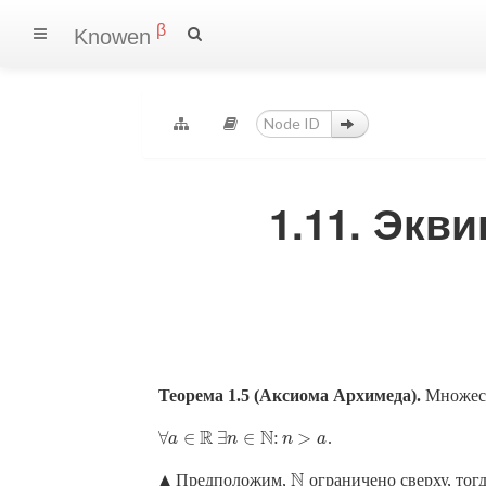
β
Knowen
1.11. Экв
Теорема 1.5 (Аксиома Архимеда).
Множес
R
N
∀
∈
∃
∈
:
>
.
∀
a
a
∈
R
∃
n
n
∈
N
:
n
>
a
n
a
▲
N
Предположим,
ограничено сверху, тог
N
▴