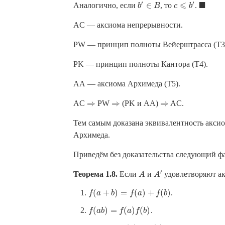
′
′
⩽
■
∈
Аналогично, если
, то
.
b
b
′
∈
B
B
c
c
⩽
b
′
b
◼
AC — аксиома непрерывности.
PW — принцип полноты Вейерштрасса (Т3
PK — принцип полноты Кантора (Т4).
AA — аксиома Архимеда (Т5).
⇒
⇒
⇒
AC
PW
(PK и AA)
AC.
⇒
⇒
⇒
Тем самым доказана эквивалентность акси
Архимеда.
Приведём без доказательства следующий фа
′
Теорема 1.8.
Если
и
удовлетворяют ак
A
A
′
A
A
(
+
)
=
(
)
+
(
)
.
f
(
a
+
b
)
=
f
(
a
)
+
f
(
b
)
f
a
b
f
a
f
b
(
)
=
(
)
(
)
.
f
(
a
b
)
=
f
(
a
)
f
(
b
)
f
a
b
f
a
f
b