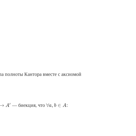
а полноты Кантора вместе с аксиомой
′
→
∀
,
∈
:
— биекция, что
→
A
′
A
∀
a
a
,
b
b
∈
A
A
: