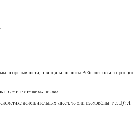
).
омы непрерывности, принципа полноты Вейерштрасса и принцип
кт о действительных числах.
∃
:
сиоматике действительных чисел, то они изоморфны, т.е.
∃
f
f
:
A
A