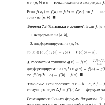
∈
(
,
)
и
— точка локального экстремума
c
f
c
c
∈
(
a
,
a
b
)
b
c
f
(
)
=
(
)
=
(
)
=
(
)
Если
, то
— пос
f
(
x
s
)
=
f
(
a
)
=
f
(
b
)
=
f
(
x
i
)
f
f
x
f
a
f
b
f
x
f
s
i
■
(
,
)
точку из
.
(
a
,
b
)
a
b
◼
:
[
,
Теорема 7.3 (Лагранжа о среднем).
Если
f
:
[
a
,
b
]
f
a
[
,
]
непрерывна на
,
[
a
,
b
]
a
b
(
,
)
дифференцируема на
,
(
a
,
b
)
a
b
′
∃
∈
(
,
)
:
(
)
−
(
)
=
(
)
(
−
)
то
.
∃
c
c
∈
(
a
,
a
b
)
:
b
f
(
b
)
f
−
f
b
(
a
)
=
f
′
f
(
c
)
a
(
b
−
a
)
f
c
b
a
(
)
−
(
f
b
f
a
▲
(
)
=
(
)
−
Рассмотрим функцию
g
(
x
)
=
f
(
x
)
−
f
(
b
)
−
f
(
a
)
b
−
a
(
x
▴
g
x
f
x
−
b
a
(
,
)
(
)
=
(
)
=
(
дифференцируема на
и
(
a
,
b
)
g
(
a
)
=
f
(
a
)
=
g
(
b
)
a
b
g
a
f
a
g
′
■
(
)
(
−
)
=
(
)
−
(
)
т.е.
.
f
′
(
c
)
(
b
−
a
)
=
f
(
b
)
−
f
(
a
)
f
c
b
a
f
b
f
a
◼
Δ
=
−
,
Δ
=
Замечание.
Если положить
Δ
x
=
b
−
a
,
Δ
f
=
f
(
b
)
−
f
(
a
)
x
b
a
f
′
Δ
=
(
)
Δ
следующем виде:
—
формула ко
Δ
f
=
f
′
(
c
)
Δ
x
f
f
c
x
∃
Геометрический смысл формулы Лагранжа:
∃
c
c
(
,
(
параллельна хорде, соединяющей точки
(
a
,
f
(
a
)
)
a
f
a