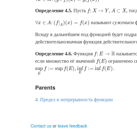
:
→
,
⊂
Определение 4.5.
Пусть
, то
f
f
:
X
X
→
Y
,
A
Y
⊂
X
A
X
∀
∈
:
(
|
)
(
)
=
(
)
называют
сужением
ф
∀
x
x
∈
A
A
:
(
f
|
A
f
)
(
x
)
=
x
f
(
x
)
f
x
A
Всюду в дальнейшем под функцией будет подра
действительнозначная функция действительного
R
:
→
Определение 4.6.
Функция
называет
f
:
E
→
R
f
E
(
)
если множество её значений
ограничено св
f
(
E
)
f
E
sup
:
=
sup
(
)
,
inf
:
=
inf
(
)
.
sup
E
f
:=
sup
f
(
E
)
,
inf
E
f
:=
inf
f
(
E
)
f
f
E
f
f
E
E
E
Parents
4. Предел и непрерывность функции
Contact us
or
leave feedback