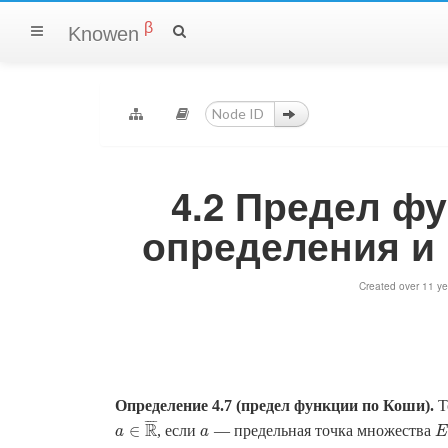
β
Knowen
4.2 Предел фу
определения и 
Created over 11 ye
Определение 4.7 (предел функции по Коши).
Т
¯
¯
¯
¯
R
∈
, если
— предельная точка множества
a
E
a
a
∈
R
¯
a
E