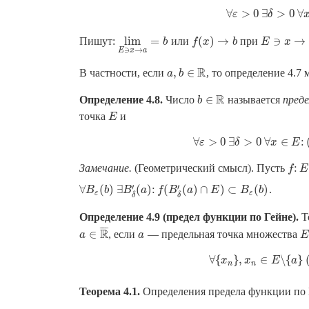
∀
>
0
∃
>
0
∀
ε
∀
ε
>
δ
0
∃
δ
>
0
lim
=
(
)
→
∋
→
Пишут:
или
при
f
(
x
)
→
b
lim
E
∋
x
→
b
a
=
b
f
x
b
E
E
∋
x
→
x
a
∋
→
E
x
a
R
,
∈
В частности, если
, то определение 4.7
a
a
,
b
b
∈
R
R
∈
Определение 4.8.
Число
называется
пред
b
b
∈
R
точка
и
E
E
∀
>
0
∃
>
0
∀
∈
:
ε
δ
∀
ε
>
0
∃
x
δ
>
0
E
∀
x
:
Замечание.
(Геометрический смысл). Пусть
f
:
E
f
E
′
′
∀
(
)
∃
(
)
:
(
(
)
∩
)
⊂
(
)
.
∀
B
B
ε
(
b
b
)
∃
B
B
δ
′
(
a
a
)
:
f
(
f
B
δ
B
′
(
a
)
∩
a
E
)
⊂
E
B
ε
(
b
)
B
b
ε
ε
δ
δ
Определение 4.9 (предел функции по Гейне).
Т
¯
¯
¯
¯
R
∈
, если
— предельная точка множества
a
E
a
a
∈
R
¯
a
E
∀
{
}
,
∈
∖
{
}
∀
x
{
x
n
x
}
,
x
n
∈
E
E
∖
{
a
a
}
n
n
Теорема 4.1.
Определения предела функции по 