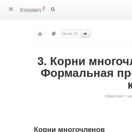
β
Knowen
3. Корни многоч
Формальная пр
Created over 11 ye
Корни многочленов